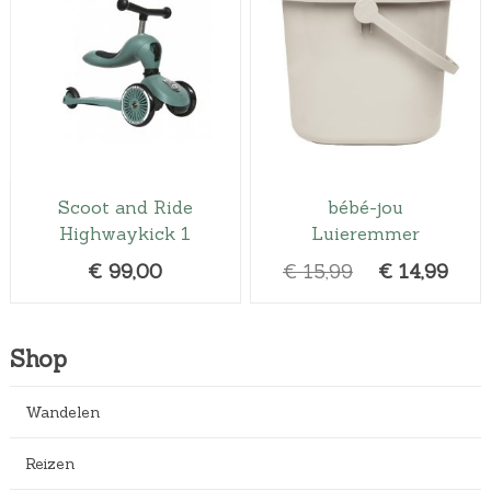
Scoot and Ride
bébé-jou
Highwaykick 1
Luieremmer
O
H
€
99,00
€
15,99
€
14,99
o
u
r
i
s
d
Shop
p
i
r
g
Wandelen
o
e
Reizen
n
p