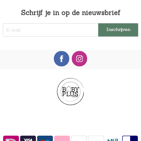
1
5
Schrijf je in op de nieuwsbrief
,
9
9
.