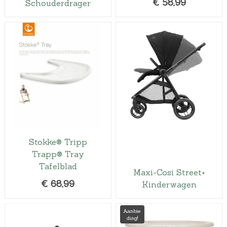
€
58,99
Schouderdrager
Stokke® Tripp
Trapp® Tray
Tafelblad
Maxi-Cosi Street+
€
68,99
Kinderwagen
Aanbie
ding!