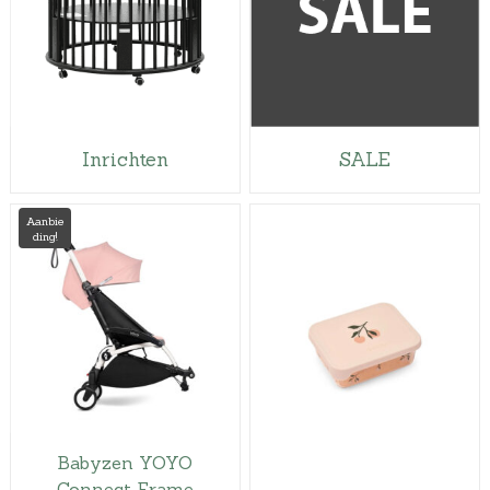
Inrichten
SALE
Aanbie
ding!
Babyzen YOYO
Connect Frame