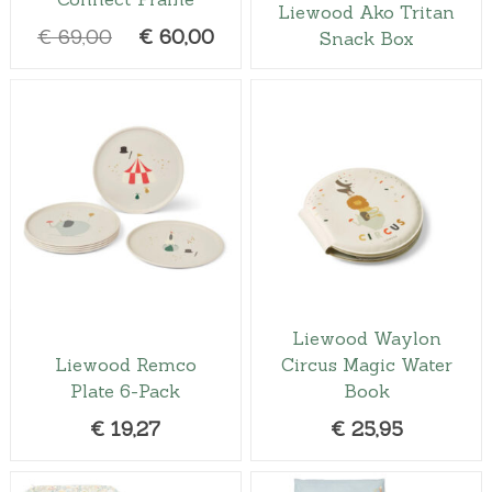
Liewood Ako Tritan
O
H
€
69,00
€
60,00
Snack Box
o
u
r
i
s
d
p
i
r
g
o
e
n
p
k
r
e
i
l
j
Liewood Waylon
i
s
Liewood Remco
Circus Magic Water
j
i
Plate 6-Pack
Book
k
s
€
19,27
€
25,95
e
:
p
€