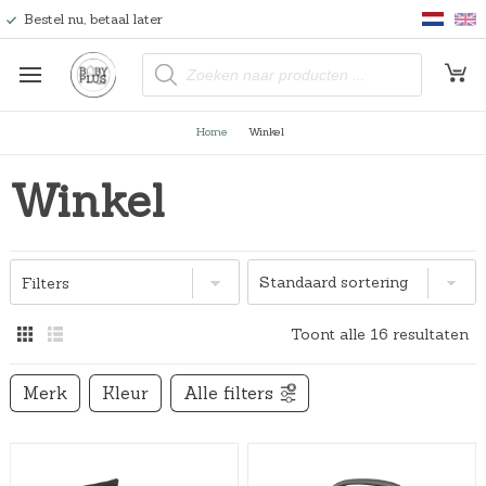
Bestel nu, betaal later
P
r
o
d
u
Home
Winkel
c
t
e
Winkel
n
z
o
e
k
e
n
Filters
Toont alle 16 resultaten
Merk
Kleur
Alle filters