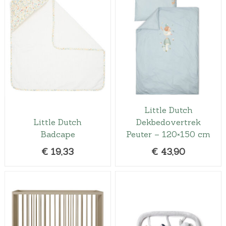
r
6
i
0
j
,
s
0
w
0
a
.
s
:
€
Little Dutch
6
Little Dutch
Dekbedovertrek
9
Badcape
Peuter – 120×150 cm
,
€
19,33
€
43,90
0
0
.