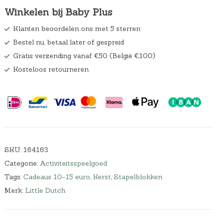
w
5
Winkelen bij Baby Plus
a
.
s
Klanten beoordelen ons met 5 sterren
:
Bestel nu, betaal later of gespreid
€
1
Gratis verzending vanaf €50 (België €100)
2
Kosteloos retourneren
,
9
5
.
SKU:
164163
Categorie:
Activiteitsspeelgoed
Tags:
Cadeaus 10-15 euro
,
Kerst
,
Stapelblokken
Merk:
Little Dutch