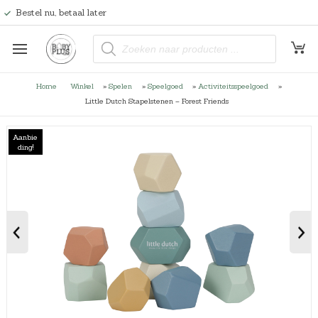
Bestel nu, betaal later
P
r
o
d
u
Home
Winkel
»
Spelen
»
Speelgoed
»
Activiteitsspeelgoed
»
c
t
Little Dutch Stapelstenen – Forest Friends
e
n
z
o
Aanbie
e
ding!
k
e
n