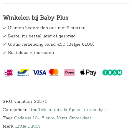
w
.
a
s
Winkelen bij Baby Plus
:
€
Klanten beoordelen ons met 5 sterren
1
Bestel nu, betaal later of gespreid
1
,
Gratis verzending vanaf €50 (België €100)
8
Kosteloos retourneren
9
.
SKU:
variation-26371
Categorieën:
Knuffels en tuttels
,
Speen-/tutdoekjes
Tags:
Cadeaus 10-15 euro
,
Kerst
,
Sinterklaas
Merk:
Little Dutch