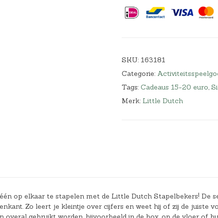
SKU:
163181
Categorie:
Activiteitsspeelgo
Tags:
Cadeaus 15-20 euro
,
Si
Merk:
Little Dutch
én op elkaar te stapelen met de Little Dutch Stapelbekers! De s
t. Zo leert je kleintje over cijfers en weet hij of zij de juiste v
n overal gebruikt worden, bijvoorbeeld in de box, op de vloer of bu