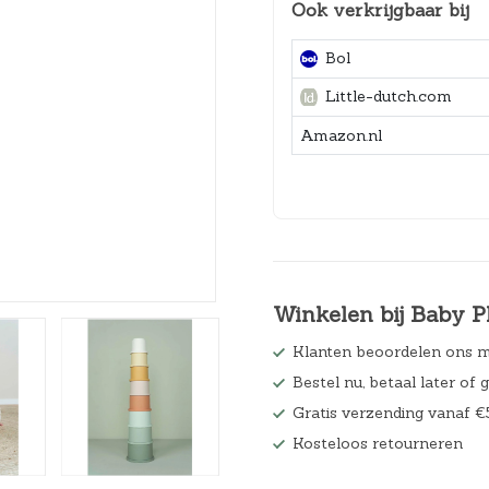
Ook verkrijgbaar bij
Hoeslakens
Bol
Matrasbeschermers
Little-dutch.com
Slaapzakken en inbakeren
Amazon.nl
Winkelen bij Baby P
Klanten beoordelen ons m
Bestel nu, betaal later of 
Gratis verzending vanaf €
Kosteloos retourneren