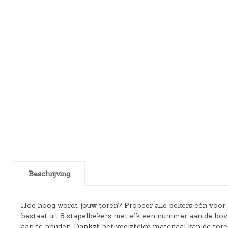
Beschrijving
Hoe hoog wordt jouw toren? Probeer alle bekers één voor é
bestaat uit 8 stapelbekers met elk een nummer aan de bovenkan
aan te houden. Dankzij het veelzijdige materiaal kan de tore