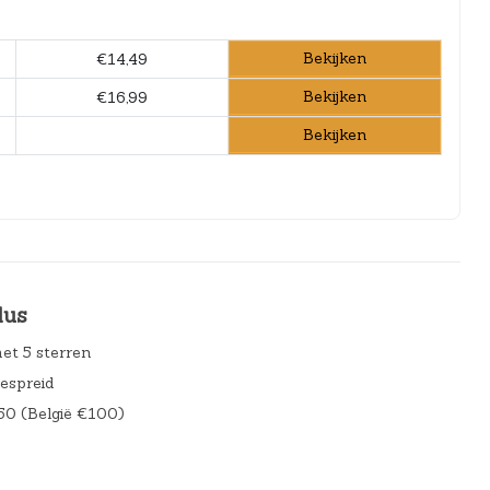
Bekijken
€14,49
Bekijken
€16,99
Bekijken
lus
et 5 sterren
gespreid
50 (België €100)