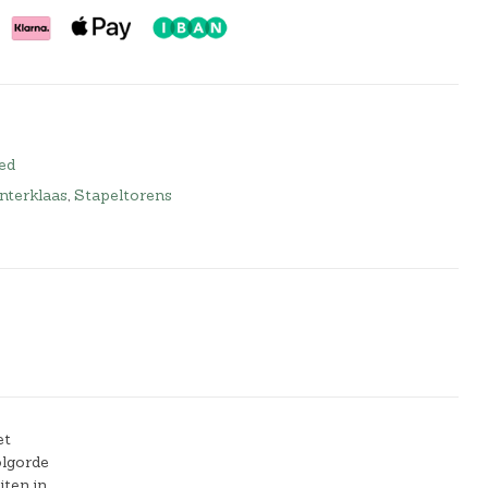
ed
nterklaas
,
Stapeltorens
et
olgorde
iten in