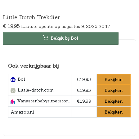
Little Dutch Trekdier
€
19,95
Laatste update op augustus 9, 2026 20:17
Bekijk bij Bol
Ook verkrijgbaar bij
Bol
Bekijken
€19,95
Little-dutch.com
Bekijken
€19,95
Vanastenbabysuperstore.nl
Bekijken
€19,99
Bekijken
Amazon.nl