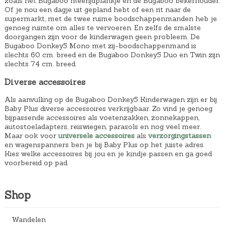
zoals het Bugaboo meerijdplankje en de Bugaboo bekerhouder.
Of je nou een dagje uit gepland hebt of een rit naar de
supermarkt, met de twee ruime boodschappenmanden heb je
genoeg ruimte om alles te vervoeren. En zelfs de smalste
doorgangen zijn voor de kinderwagen geen probleem. De
Bugaboo Donkey5 Mono met zij-boodschappenmand is
slechts 60 cm. breed en de Bugaboo Donkey5 Duo en Twin zijn
slechts 74 cm. breed.
Diverse accessoires
Als aanvulling op de Bugaboo Donkey5 Kinderwagen zijn er bij
Baby Plus diverse accessoires verkrijgbaar. Zo vind je genoeg
bijpassende accessoires als voetenzakken, zonnekappen,
autostoeladapters, reiswiegen, parasols en nog veel meer.
Maar ook voor
universele accessoires
als
verzorgingstassen
en wagenspanners ben je bij Baby Plus op het juiste adres.
Kies welke accessoires bij jou en je kindje passen en ga goed
voorbereid op pad.
Shop
Wandelen