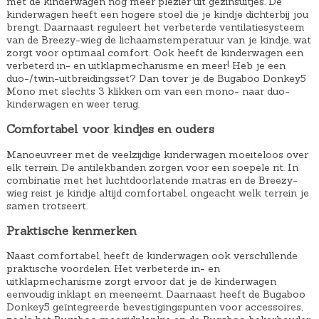
met de kinderwagen nog meer plezier uit gezinsuitjes. De
kinderwagen heeft een hogere stoel die je kindje dichterbij jou
brengt. Daarnaast reguleert het verbeterde ventilatiesysteem
van de Breezy-wieg de lichaamstemperatuur van je kindje, wat
zorgt voor optimaal comfort. Ook heeft de kinderwagen een
verbeterd in- en uitklapmechanisme en meer! Heb je een
duo-/twin-uitbreidingsset? Dan tover je de Bugaboo Donkey5
Mono met slechts 3 klikken om van een mono- naar duo-
kinderwagen en weer terug.
Comfortabel voor kindjes en ouders
Manoeuvreer met de veelzijdige kinderwagen moeiteloos over
elk terrein. De antilekbanden zorgen voor een soepele rit. In
combinatie met het luchtdoorlatende matras en de Breezy-
wieg reist je kindje altijd comfortabel, ongeacht welk terrein je
samen trotseert.
Praktische kenmerken
Naast comfortabel, heeft de kinderwagen ook verschillende
praktische voordelen. Het verbeterde in- en
uitklapmechanisme zorgt ervoor dat je de kinderwagen
eenvoudig inklapt en meeneemt. Daarnaast heeft de Bugaboo
Donkey5 geïntegreerde bevestigingspunten voor accessoires,