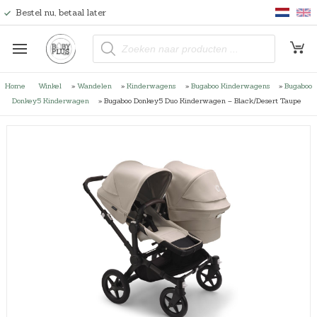
Bestel nu, betaal later
P
r
o
d
u
Home
Winkel
»
Wandelen
»
Kinderwagens
»
Bugaboo Kinderwagens
»
Bugaboo
c
t
Donkey5 Kinderwagen
»
Bugaboo Donkey5 Duo Kinderwagen – Black/Desert Taupe
e
n
z
o
e
k
e
n