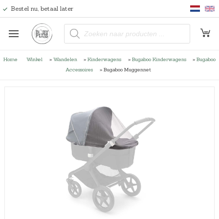
Bestel nu, betaal later
P
r
o
d
u
Home
Winkel
»
Wandelen
»
Kinderwagens
»
Bugaboo Kinderwagens
»
Bugaboo
c
t
Accessoires
»
Bugaboo Muggennet
e
n
z
o
e
k
e
n