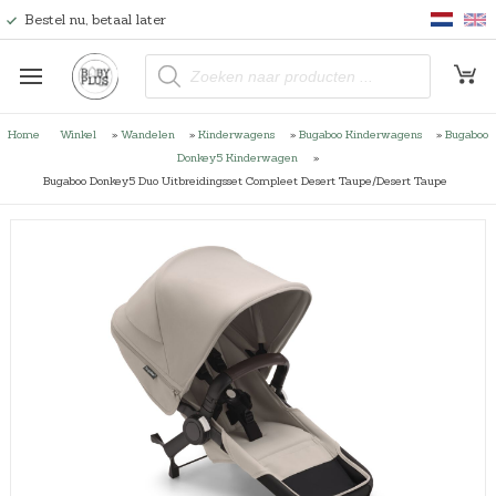
Bestel nu, betaal later
P
r
o
d
u
Home
Winkel
»
Wandelen
»
Kinderwagens
»
Bugaboo Kinderwagens
»
Bugaboo
c
t
Donkey5 Kinderwagen
»
e
Bugaboo Donkey5 Duo Uitbreidingsset Compleet Desert Taupe/Desert Taupe
n
z
o
e
k
e
n