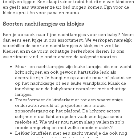
te blijven liggen. Een slaaptrainer traint het ritme van kinderen
en geeft aan wanneer ze uit bed mogen komen. Fijn voor de
kleine spruit én voor papa en mama.
Soorten nachtlampjes en klokjes
Ben je op zoek naar fijne nachtlampjes voor een baby? Neem
dan eens een kijkje in ons assortiment. We verkopen namelijk
verschillende soorten nachtlampjes & klokjes in vrolijke
kleuren en in de vorm schattige herkenbare dieren. In ons
assortiment vind je onder andere de volgende soorten:
Muur- en nachtlampjes zijn leuke lampjes die een zacht
licht schijnen en ook gewoon hartstikke leuk als
decoratie zijn. Je hangt ze op aan de muur of plaatst ze
op het nachtkastje of een leuke wandplank. Maak de
inrichting van de babykamer compleet met schattige
lampjes.
Transformeer de kinderkamer tot een waanzinnige
onderwaterwereld of projecteer een mooie
zonsondergang op het plafond. De lichtprojectors
schijnen mooi licht en spelen vaak een bijpassende
melodie af. Wie wil er nou niet in slaap vallen in zo’n
mooie omgeving en met zulke mooie muziek?
Lekker knuffelen met een zacht vriendje die ook nog