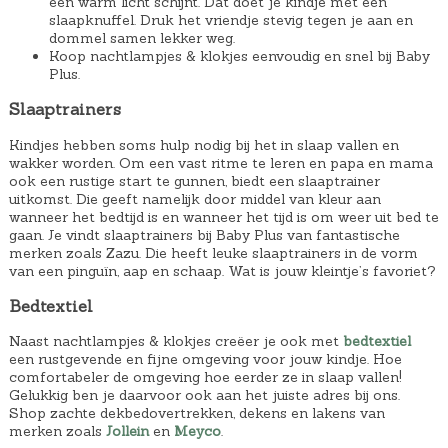
een warm licht schijnt. Dat doet je kindje met een
slaapknuffel. Druk het vriendje stevig tegen je aan en
dommel samen lekker weg.
Koop nachtlampjes & klokjes eenvoudig en snel bij Baby
Plus.
Slaaptrainers
Kindjes hebben soms hulp nodig bij het in slaap vallen en
wakker worden. Om een vast ritme te leren en papa en mama
ook een rustige start te gunnen, biedt een slaaptrainer
uitkomst. Die geeft namelijk door middel van kleur aan
wanneer het bedtijd is en wanneer het tijd is om weer uit bed te
gaan. Je vindt slaaptrainers bij Baby Plus van fantastische
merken zoals Zazu. Die heeft leuke slaaptrainers in de vorm
van een pinguïn, aap en schaap. Wat is jouw kleintje’s favoriet?
Bedtextiel
Naast nachtlampjes & klokjes creëer je ook met
bedtextiel
een rustgevende en fijne omgeving voor jouw kindje. Hoe
comfortabeler de omgeving hoe eerder ze in slaap vallen!
Gelukkig ben je daarvoor ook aan het juiste adres bij ons.
Shop zachte dekbedovertrekken, dekens en lakens van
merken zoals
Jollein
en
Meyco
.