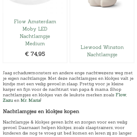
a
.
a
.
s
s
:
:
Flow Amsterdam
€
€
Moby LED
4
1
Nachtlampje
7
9
Medium
Liewood Winston
,
,
€
74,95
Nachtlampje
9
9
9
9
Jaag schaduwmonsters en andere enge nachtwezens weg met
.
.
je eigen nachtlampje. Met deze nachtlampjes en klokjes valt je
kindje met een veilig gevoel in slaap. Prettig voor je kleine
kanjer en fijn voor de nachtrust van papa & mama. Shop
nachtlampjes en klokjes van de leukste merken zoals
Flow
,
Zazu
en
Mr. Maria
!
Nachtlampjes en klokjes kopen
Nachtlampje & klokjes geven licht en zorgen voor een veilig
gevoel. Daarnaast helpen klokjes, zoals slaaptrainers, voor
kinderen die nog te vroeg uit bed komen en leren zij zo langer