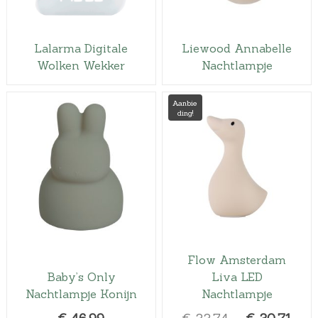
Lalarma Digitale
Liewood Annabelle
Wolken Wekker
Nachtlampje
Aanbie
ding!
Flow Amsterdam
Baby’s Only
Liva LED
Nachtlampje Konijn
Nachtlampje
O
H