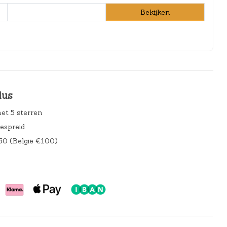
Bekijken
lus
et 5 sterren
gespreid
50 (België €100)