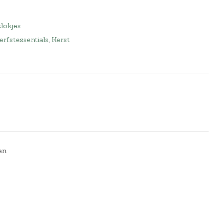
lokjes
erfstessentials
,
Kerst
en