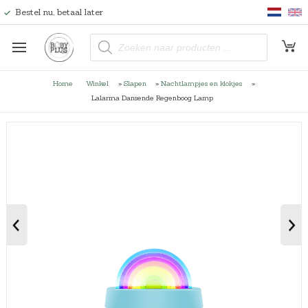
Bestel nu, betaal later
P
r
o
d
u
Home
Winkel
»
Slapen
»
Nachtlampjes en klokjes
»
c
t
Lalarma Dansende Regenboog Lamp
e
n
z
o
e
k
e
n