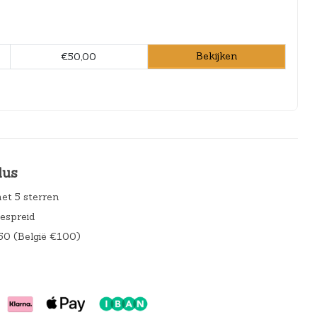
Bekijken
€50,00
lus
et 5 sterren
gespreid
50 (België €100)