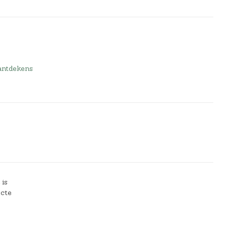
antdekens
 is
ecte