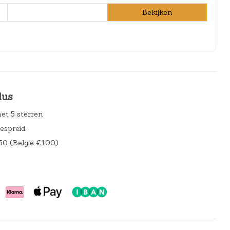
Bekijken
lus
et 5 sterren
gespreid
50 (België €100)