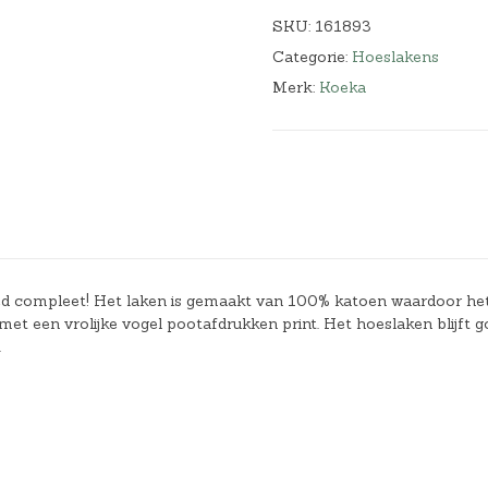
SKU:
161893
Categorie:
Hoeslakens
Merk:
Koeka
ed compleet! Het laken is gemaakt van 100% katoen waardoor he
 met een vrolijke vogel pootafdrukken print. Het hoeslaken blijft 
.