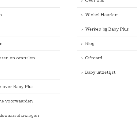
Over ons
n
Winkel Haarlem
Werken bij Baby Plus
n
Blog
eren en omruilen
Giftcard
Baby uitzetlijst
n over Baby Plus
e voorwaarden
eidswaarschuwingen