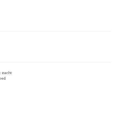
t zacht
goed