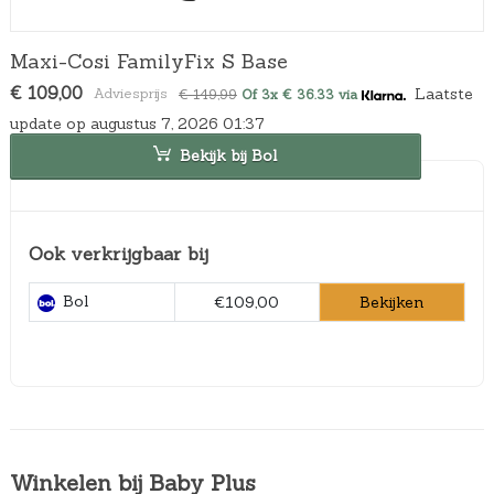
Maxi-Cosi FamilyFix S Base
O
H
€
109,00
Laatste
€
149,99
Of 3x € 36.33 via
o
u
update op augustus 7, 2026 01:37
r
i
s
d
Bekijk bij Bol
p
i
r
g
o
e
n
p
Ook verkrijgbaar bij
k
r
e
i
l
j
Bol
Bekijken
€109,00
i
s
j
i
k
s
e
:
p
€
r
1
i
0
j
9
Winkelen bij Baby Plus
s
,