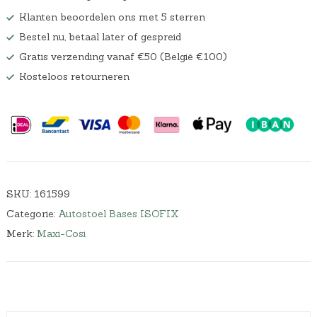
w
0
Klanten beoordelen ons met 5 sterren
a
0
Bestel nu, betaal later of gespreid
s
.
:
Gratis verzending vanaf €50 (België €100)
€
Kosteloos retourneren
1
4
9
,
9
9
.
SKU:
161599
Categorie:
Autostoel Bases ISOFIX
Merk:
Maxi-Cosi