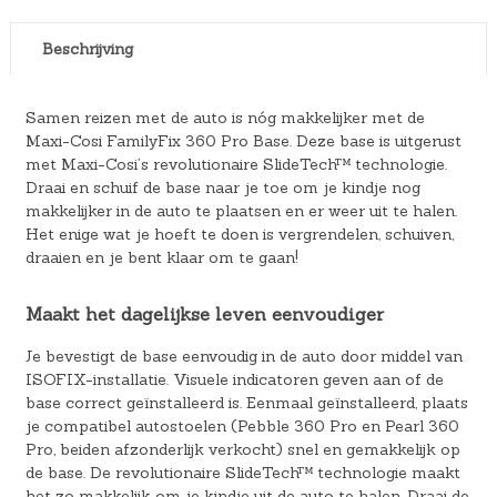
Beschrijving
Samen reizen met de auto is nóg makkelijker met de
Maxi-Cosi FamilyFix 360 Pro Base. Deze base is uitgerust
met Maxi-Cosi’s revolutionaire SlideTech™ technologie.
Draai en schuif de base naar je toe om je kindje nog
makkelijker in de auto te plaatsen en er weer uit te halen.
Het enige wat je hoeft te doen is vergrendelen, schuiven,
draaien en je bent klaar om te gaan!
Maakt het dagelijkse leven eenvoudiger
Je bevestigt de base eenvoudig in de auto door middel van
ISOFIX-installatie. Visuele indicatoren geven aan of de
base correct geïnstalleerd is. Eenmaal geïnstalleerd, plaats
je compatibel autostoelen (Pebble 360 Pro en Pearl 360
Pro, beiden afzonderlijk verkocht) snel en gemakkelijk op
de base. De revolutionaire SlideTech™ technologie maakt
het zo makkelijk om je kindje uit de auto te halen. Draai de