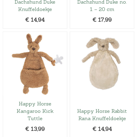
Dachshund Duke
Dachshund Duke no.
Knuffeldoekje
1 – 20 cm
€
14,94
€
17,99
Happy Horse
Kangaroo Kick
Happy Horse Rabbit
Tuttle
Rana Knuffeldoekje
€
13,99
€
14,94