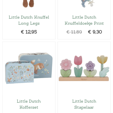
Little Dutch Knuffel
Little Dutch
Long Legs
Knuffeldoekje Print
O
H
€
12,95
€
11,89
€
9,30
o
u
r
i
s
d
p
i
r
g
o
e
n
p
k
r
e
i
l
j
Little Dutch
Little Dutch
i
s
Kofferset
Stapelaar
j
i