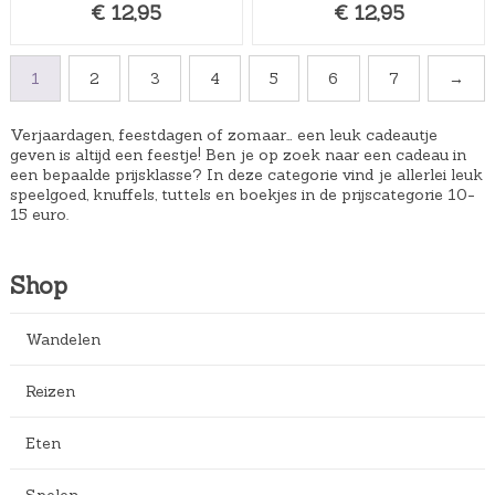
€
12,95
€
12,95
k
s
e
:
p
€
1
2
3
4
5
6
7
→
r
9
i
,
Verjaardagen, feestdagen of zomaar… een leuk cadeautje
geven is altijd een feestje! Ben je op zoek naar een cadeau in
j
3
een bepaalde prijsklasse? In deze categorie vind je allerlei leuk
s
0
speelgoed, knuffels, tuttels en boekjes in de prijscategorie 10-
15 euro.
w
.
a
s
Shop
:
€
Wandelen
1
1
Reizen
,
Eten
8
9
Spelen