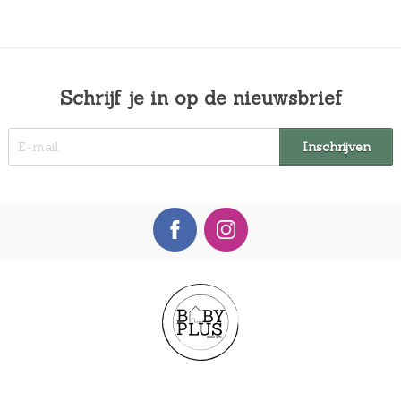
:
€
1
9
Schrijf je in op de nieuwsbrief
,
9
9
.