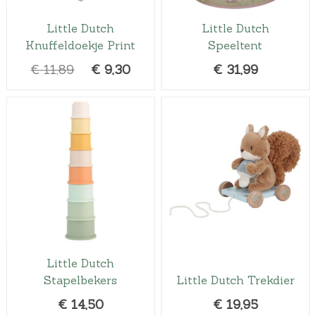
Little Dutch
Little Dutch
Knuffeldoekje Print
Speeltent
O
H
€
11,89
€
9,30
€
31,99
o
u
r
i
s
d
p
i
r
g
o
e
n
p
k
r
e
i
l
j
Little Dutch
i
s
Stapelbekers
Little Dutch Trekdier
j
i
€
14,50
€
19,95
k
s