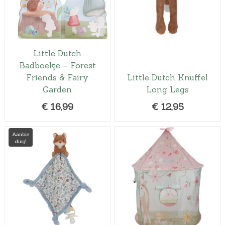
Little Dutch
Badboekje – Forest
Friends & Fairy
Little Dutch Knuffel
Garden
Long Legs
€
16,99
€
12,95
Aanbie
ding!