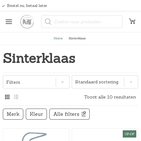
Bestel nu, betaal later
P
r
o
d
u
Home
Sinterklaas
c
t
e
Sinterklaas
n
z
o
e
k
e
n
Filters
Toont alle 10 resultaten
Merk
Kleur
Alle filters
OP=OP