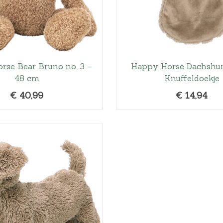
rse Bear Bruno no. 3 –
Happy Horse Dachshu
48 cm
Knuffeldoekje
€
40,99
€
14,94