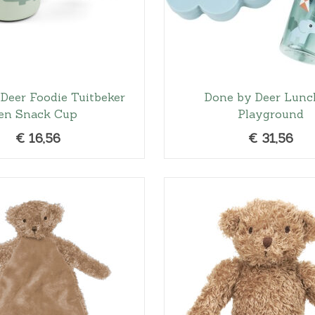
,
9
0
.
Deer Foodie Tuitbeker
Done by Deer Lunc
en Snack Cup
Playground
€
16,56
€
31,56