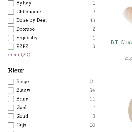
ByKay
1
Childhome
2
Done by Deer
13
Doomoo
2
Ergobaby
1
B.T. Cha
EZPZ
3
meer
(
20
)
€
Kleur
Beige
31
Blauw
34
Bruin
14
Geel
7
Goud
3
Grijs
18