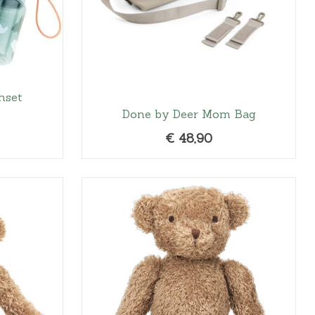
hset
Done by Deer Mom Bag
€
48,90