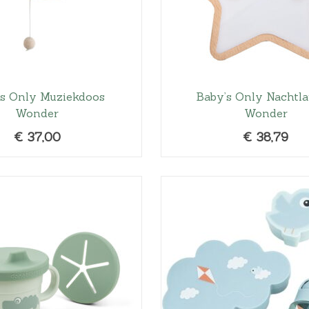
l
j
i
s
j
i
k
s
e
:
’s Only Muziekdoos
Baby’s Only Nachtl
p
€
Wonder
Wonder
r
2
i
2
€
37,00
€
38,79
j
,
s
9
w
5
a
.
s
:
€
2
8