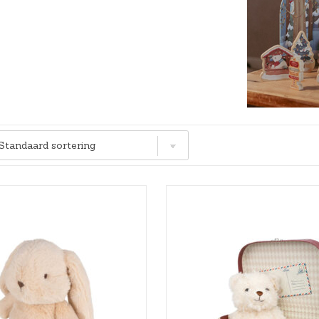
Hoeslakens
Matrasbeschermers
Slaapzakken en inbakeren