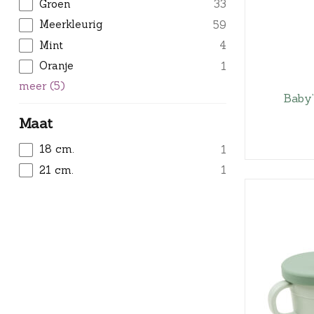
Groen
33
Meerkleurig
59
Mint
4
Oranje
1
meer
(
5
)
Baby
Maat
18 cm.
1
21 cm.
1