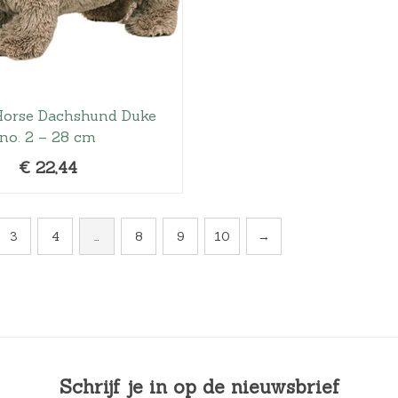
orse Dachshund Duke
no. 2 – 28 cm
€
22,44
3
4
…
8
9
10
→
Schrijf je in op de nieuwsbrief