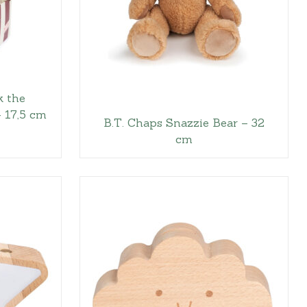
k the
– 17,5 cm
B.T. Chaps Snazzie Bear – 32
cm