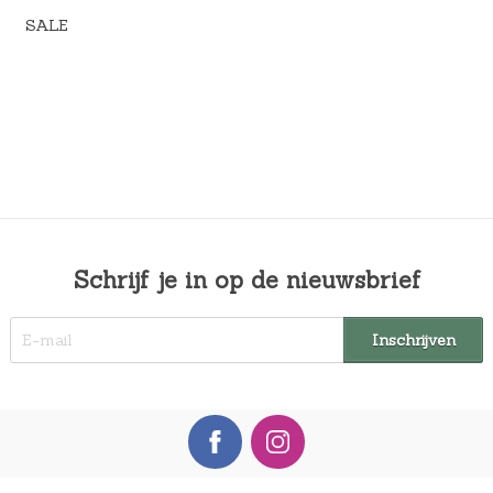
i
0
SALE
j
,
s
0
w
0
a
.
s
:
€
6
9
Schrijf je in op de nieuwsbrief
,
0
0
.