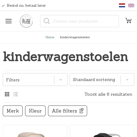
Bestel nu, betaal later
P
r
o
d
u
Home
kinderwagenstoelen
c
t
e
kinderwagenstoelen
n
z
o
e
k
e
n
Filters
Toont alle 6 resultaten
Merk
Kleur
Alle filters