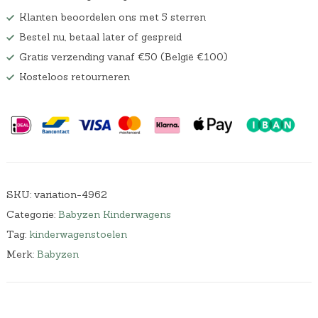
w
0
Klanten beoordelen ons met 5 sterren
a
.
Bestel nu, betaal later of gespreid
s
:
Gratis verzending vanaf €50 (België €100)
€
Kosteloos retourneren
6
9
,
0
0
.
SKU:
variation-4962
Categorie:
Babyzen Kinderwagens
Tag:
kinderwagenstoelen
Merk:
Babyzen