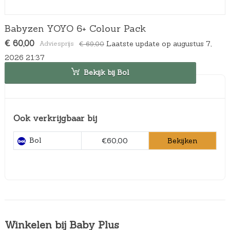
Babyzen YOYO 6+ Colour Pack
O
H
€
60,00
Laatste update op augustus 7,
€
69,00
o
u
2026 21:37
r
i
s
d
Bekijk bij Bol
p
i
r
g
o
e
n
p
Ook verkrijgbaar bij
k
r
e
i
l
j
Bol
Bekijken
€60,00
i
s
j
i
k
s
e
:
p
€
r
6
i
0
j
,
Winkelen bij Baby Plus
s
0