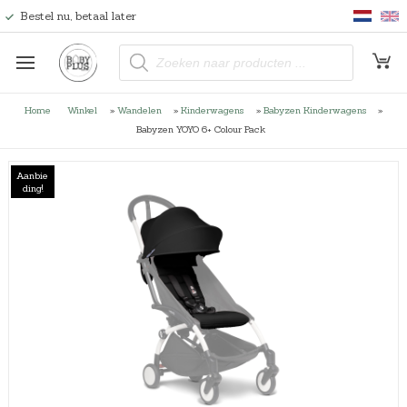
Bestel nu, betaal later
P
r
o
d
u
Home
Winkel
»
Wandelen
»
Kinderwagens
»
Babyzen Kinderwagens
»
c
t
Babyzen YOYO 6+ Colour Pack
e
n
z
o
Aanbie
e
ding!
k
e
n