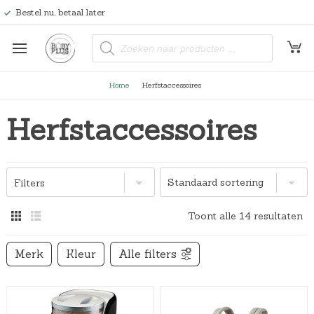
Bestel nu, betaal later
P
r
o
d
u
Home
Herfstaccessoires
c
t
e
Herfstaccessoires
n
z
o
e
k
e
n
Filters
Toont alle 14 resultaten
Merk
Kleur
Alle filters