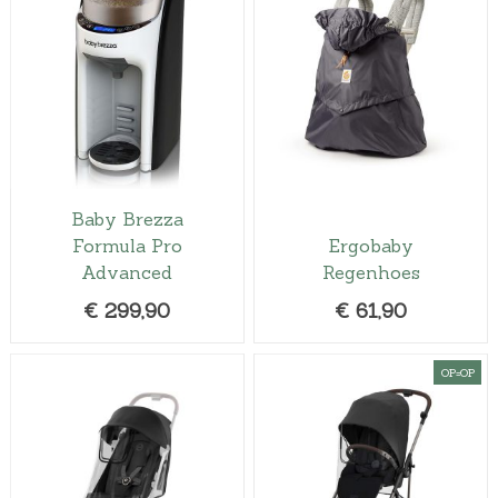
Baby Brezza
Formula Pro
Ergobaby
Advanced
Regenhoes
€
299,90
€
61,90
OP=OP