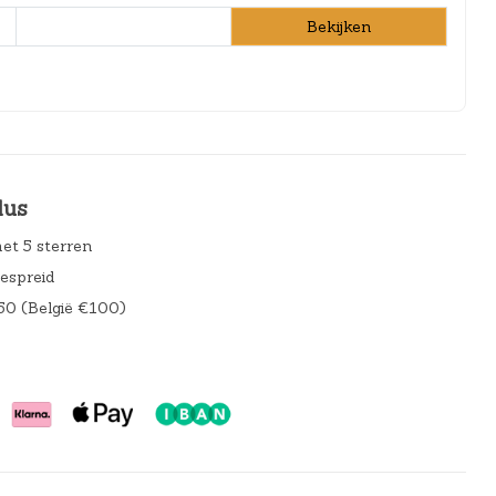
Bekijken
lus
et 5 sterren
gespreid
50 (België €100)