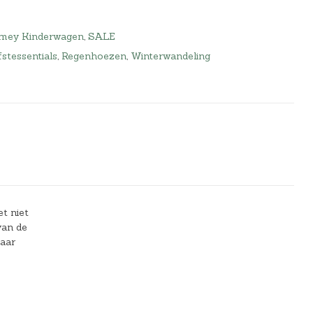
mmey Kinderwagen
,
SALE
stessentials
,
Regenhoezen
,
Winterwandeling
t niet
van de
naar