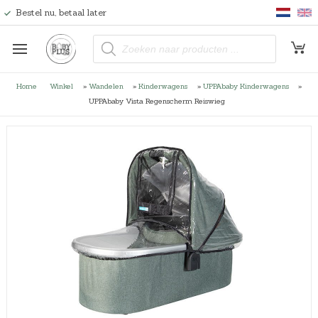
Bestel nu, betaal later
P
r
o
d
u
Home
Winkel
»
Wandelen
»
Kinderwagens
»
UPPAbaby Kinderwagens
»
c
t
UPPAbaby Vista Regenscherm Reiswieg
e
n
z
o
e
k
e
n