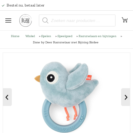
Bestel nu, betaal later
P
r
o
d
u
Home
Winkel
»
Spelen
»
Speelgoed
»
Rammelaars en bijtringen
»
c
t
Done by Deer Rammelaar met Bijtring Birdee
e
n
z
o
e
k
e
n