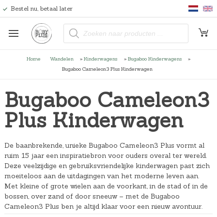
Bestel nu, betaal later
P
r
o
d
u
Home
Wandelen
»
Kinderwagens
»
Bugaboo Kinderwagens
»
c
t
Bugaboo Cameleon3 Plus Kinderwagen
e
n
z
Bugaboo Cameleon3
o
e
k
Plus Kinderwagen
e
n
De baanbrekende, unieke Bugaboo Cameleon3 Plus vormt al
ruim 15 jaar een inspiratiebron voor ouders overal ter wereld.
Deze veelzijdige en gebruiksvriendelijke kinderwagen past zich
moeiteloos aan de uitdagingen van het moderne leven aan.
Met kleine of grote wielen aan de voorkant, in de stad of in de
bossen, over zand of door sneeuw – met de Bugaboo
Cameleon3 Plus ben je altijd klaar voor een nieuw avontuur.