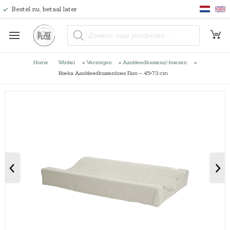
Bestel nu, betaal later
P
r
o
d
u
Home
Winkel
»
Verzorgen
»
Aankleedkussens/-hoezen
»
c
t
Koeka Aankleedkussenhoes Faro – 45×73 cm.
e
n
z
o
e
k
e
n