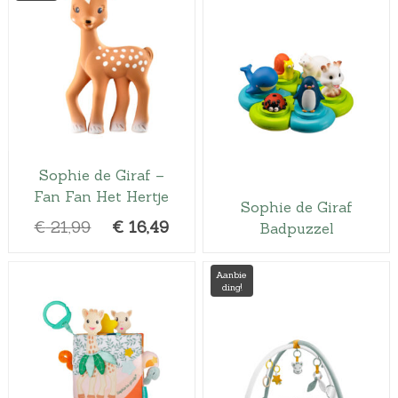
Sophie de Giraf –
Fan Fan Het Hertje
Sophie de Giraf
O
H
€
21,99
€
16,49
Badpuzzel
o
u
r
i
Aanbie
ding!
s
d
p
i
r
g
o
e
n
p