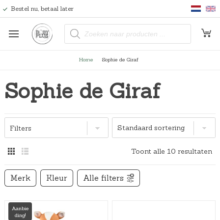
Bestel nu, betaal later
P
r
o
d
u
Home
Sophie de Giraf
c
t
e
Sophie de Giraf
n
z
o
e
k
e
n
Filters
Toont alle 10 resultaten
Merk
Kleur
Alle filters
Aanbie
ding!