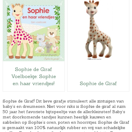
r
1
9
i
6
.
j
,
s
4
w
5
a
.
s
:
€
Sophie de Giraf
1
Voelboekje: Sophie
8
en haar vriendjes!
Sophie de Giraf
,
5
Sophie de Giraf! Dit lieve girafje stimuleert alle zintuigen van
9
baby’s en dreumesen. Niet voor niks is Sophie de giraf al ruim
50 jaar het favoriete bijtspeeltje van de allerkleinsten! Baby’s
.
met doorkomende tandjes kunnen heerlijk kauwen en
sabbelen op Sophie’s oren, poten en hoorntjes. Sophie de Giraf
is gemaakt van 100% natuurlijk rubber en vrij van schadelijke