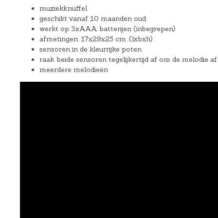
muziekknuffel
geschikt vanaf 10 maanden oud
werkt op 3xAAA batterijen (inbegrepen)
afmetingen: 17x29x25 cm. (lxbxh)
sensoren in de kleurrijke poten
raak beide sensoren tegelijkertijd af om de melodie af
meerdere melodieën