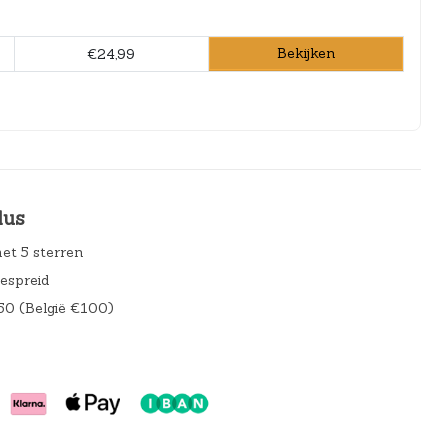
Bekijken
€24,99
lus
et 5 sterren
gespreid
50 (België €100)