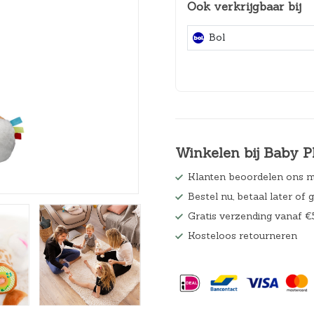
Ook verkrijgbaar bij
Hoeslakens
Bol
Matrasbeschermers
Slaapzakken en inbakeren
Winkelen bij Baby P
Klanten beoordelen ons m
Bestel nu, betaal later of 
Gratis verzending vanaf €
Kosteloos retourneren