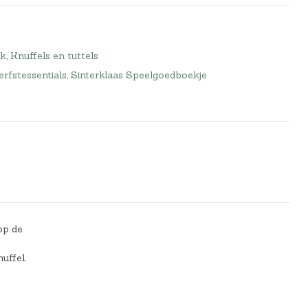
ek
,
Knuffels en tuttels
rfstessentials
,
Sinterklaas Speelgoedboekje
op de
uffel.