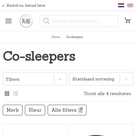
Bestel nu, betaal later
P
r
o
d
u
Home
Co-sleepers
c
t
e
Co-sleepers
n
z
o
e
k
e
n
Filters
Toont alle 4 resultaten
Merk
Kleur
Alle filters