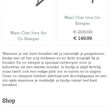
Maxi-Cosi Iora Co-
Sleeper
O
€
209,99
Maxi-Cosi Iora Air
H
o
€
149,99
Co-Sleeper
u
r
i
s
Wanneer je net bent bevallen wil je natuurlijk je pasgeboren
d
p
kindje niet uit het oog verliezen en zo dicht mogelijk bij je
houden. De co-sleeper is speciaal ontworpen voor je
i
r
behoeftes als een nieuwe moeder. Je kindje is altijd dichtbij
g
o
maar heeft ook een veilige plek om te rusten en te slapen.
Onze co-sleepers hebben allemaal een doorkijkgaasje en een
e
n
rits-zijde waarmee je makkelijk je kindje vanuit bed kunt
p
k
bereiken.
r
e
i
l
Shop
j
i
s
j