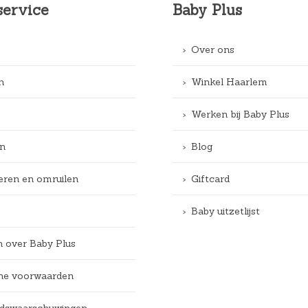
service
Baby Plus
Over ons
n
Winkel Haarlem
Werken bij Baby Plus
n
Blog
eren en omruilen
Giftcard
Baby uitzetlijst
n over Baby Plus
e voorwaarden
eidswaarschuwingen