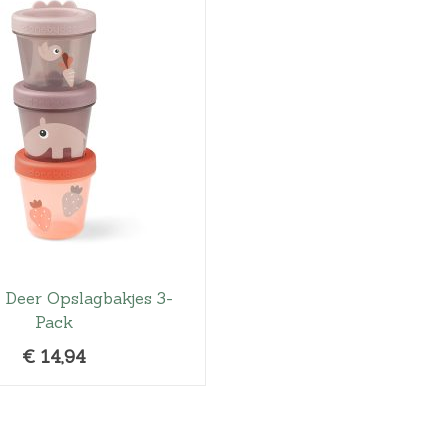
Hoeslakens
Matrasbeschermers
Slaapzakken en inbakeren
 Deer Opslagbakjes 3-
Pack
€
14,94