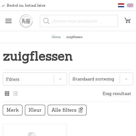
Bestel nu, betaal later
P
r
o
d
u
Home
zuigflessen
c
t
e
zuigflessen
n
z
o
e
k
e
n
Filters
Enig resultaat
Merk
Kleur
Alle filters