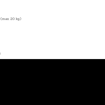
(max. 20 kg.)
g