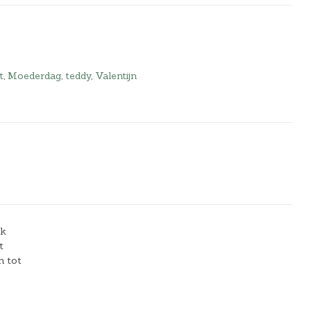
t
,
Moederdag
,
teddy
,
Valentijn
ak
t
n tot