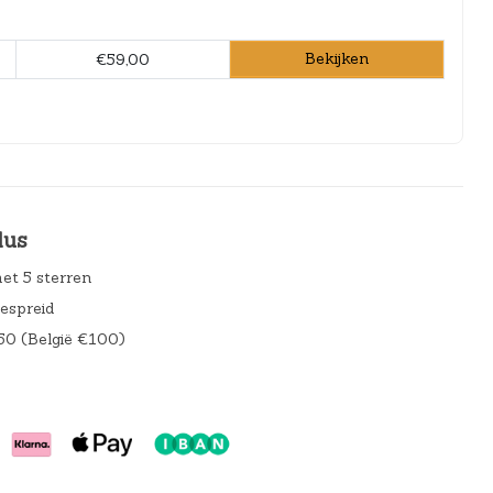
Bekijken
€59,00
lus
et 5 sterren
gespreid
50 (België €100)