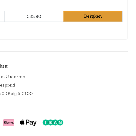
Bekijken
€23,90
lus
et 5 sterren
gespreid
50 (België €100)