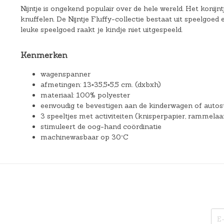
Nijntje is ongekend populair over de hele wereld. Het konij
knuffelen. De Nijntje Fluffy-collectie bestaat uit speelgoed
leuke speelgoed raakt je kindje niet uitgespeeld.
Kenmerken
wagenspanner
afmetingen: 13×35,5×5,5 cm. (dxbxh)
materiaal: 100% polyester
eenvoudig te bevestigen aan de kinderwagen of autos
3 speeltjes met activiteiten (knisperpapier, rammelaa
stimuleert de oog-hand coördinatie
machinewasbaar op 30°C