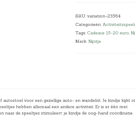
SKU:
variation-23564
Categorieën:
Activiteitsspee
Tags:
Cadeaus 15-20 euro
,
Ni
Merk:
Nijntje
utostoel voor een gezellige auto- en wandelrit. Je kindje kijkt of
 speeltjes hebben allemaal een andere activiteit. Er is er één met
n naar de speeltjes stimuleert je kindje de oog-hand coördinatie.