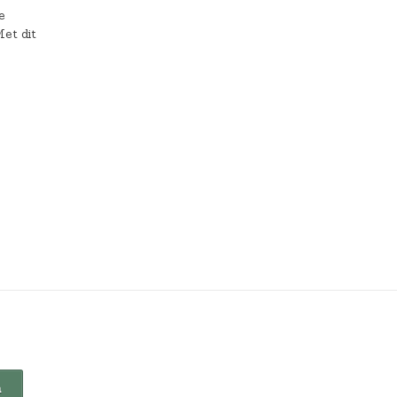
e
Met dit