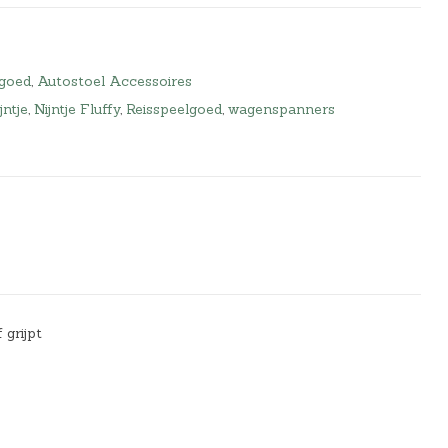
lgoed
,
Autostoel Accessoires
jntje
,
Nijntje Fluffy
,
Reisspeelgoed
,
wagenspanners
 grijpt