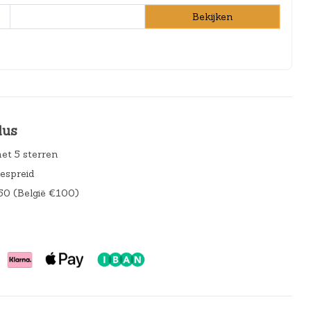
Bekijken
lus
et 5 sterren
gespreid
50 (België €100)