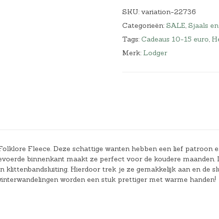
SKU:
variation-22736
Categorieën:
SALE
,
Sjaals e
Tags:
Cadeaus 10-15 euro
,
He
Merk:
Lodger
olklore Fleece. Deze schattige wanten hebben een lief patroon en
e gevoerde binnenkant maakt ze perfect voor de koudere maanden.
littenbandsluiting. Hierdoor trek je ze gemakkelijk aan en de slu
n winterwandelingen worden een stuk prettiger met warme handen!