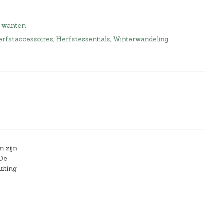
n wanten
rfstaccessoires
,
Herfstessentials
,
Winterwandeling
 zijn
 De
iting