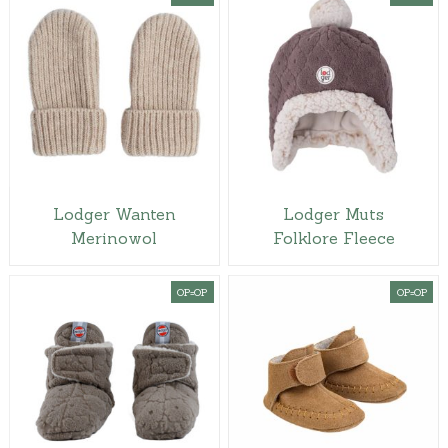
Lodger Wanten
Lodger Muts
Merinowol
Folklore Fleece
OP=OP
OP=OP