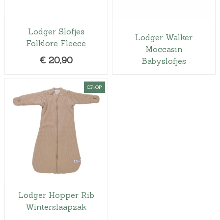
Lodger Slofjes
Lodger Walker
Folklore Fleece
Moccasin
€
20,90
Babyslofjes
OP=OP
Lodger Hopper Rib
Winterslaapzak