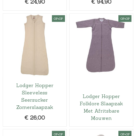
€
24,90
€
94,90
OP=OP
OP=OP
Lodger Hopper
Sleeveless
Lodger Hopper
Seersucker
Folklore Slaapzak
Zomerslaapzak
Met Afritsbare
€
26,00
Mouwen
OP=OP
OP=OP