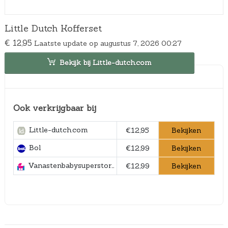
Little Dutch Kofferset
€
12,95
Laatste update op augustus 7, 2026 00:27
Bekijk bij Little-dutch.com
Ook verkrijgbaar bij
Little-dutch.com
Bekijken
€12,95
Bol
Bekijken
€12,99
Vanastenbabysuperstore.nl
Bekijken
€12,99