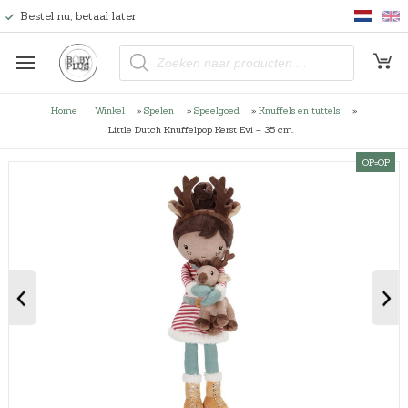
Bestel nu, betaal later
P
r
o
d
u
Home
Winkel
»
Spelen
»
Speelgoed
»
Knuffels en tuttels
»
c
t
Little Dutch Knuffelpop Kerst Evi – 35 cm.
e
n
OP=OP
z
o
e
k
e
n