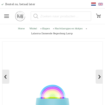
Bestel nu, betaal later
P
r
o
d
u
Home
Winkel
»
Slapen
»
Nachtlampjes en klokjes
»
c
t
Lalarma Dansende Regenboog Lamp
e
n
z
o
e
k
e
n