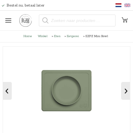
Bestel nu, betaal later
P
r
o
d
u
Home
Winkel
»
Eten
»
Eetgerei
»
EZPZ Mini Bowl
c
t
e
n
z
o
e
k
e
n