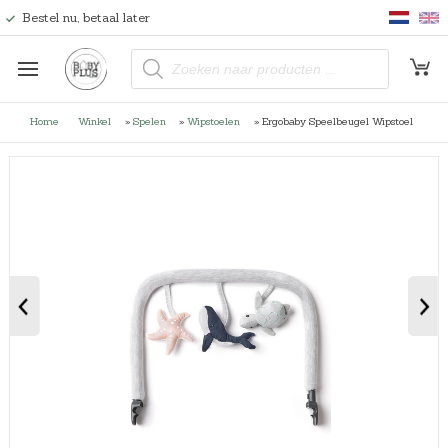
Bestel nu, betaal later
P
r
o
d
u
Home
Winkel
»
Spelen
»
Wipstoelen
»
Ergobaby Speelbeugel Wipstoel
c
t
e
n
z
o
e
k
e
n