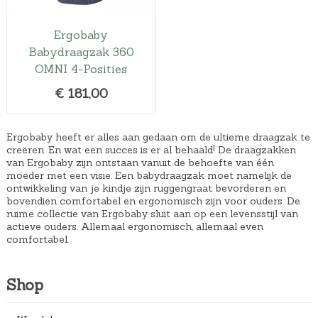
€
2
Ergobaby
9
Babydraagzak 360
,
OMNI 4-Posities
9
€
181,00
0
.
Ergobaby heeft er alles aan gedaan om de ultieme draagzak te
creëren. En wat een succes is er al behaald! De draagzakken
van Ergobaby zijn ontstaan vanuit de behoefte van één
moeder met een visie. Een babydraagzak moet namelijk de
ontwikkeling van je kindje zijn ruggengraat bevorderen en
bovendien comfortabel en ergonomisch zijn voor ouders. De
ruime collectie van Ergobaby sluit aan op een levensstijl van
actieve ouders. Allemaal ergonomisch, allemaal even
comfortabel.
Shop