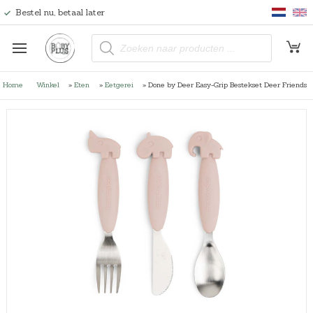
Bestel nu, betaal later
P
r
o
d
u
Home
Winkel
»
Eten
»
Eetgerei
»
Done by Deer Easy-Grip Bestekset Deer Friends
c
t
e
n
z
o
e
k
e
n