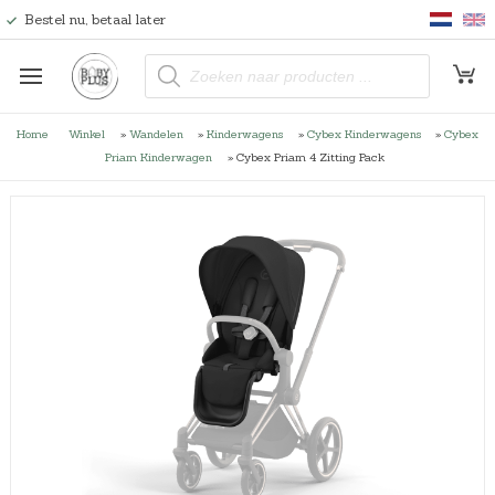
Bestel nu, betaal later
P
r
o
d
u
Home
Winkel
»
Wandelen
»
Kinderwagens
»
Cybex Kinderwagens
»
Cybex
c
t
Priam Kinderwagen
»
Cybex Priam 4 Zitting Pack
e
n
z
o
e
k
e
n