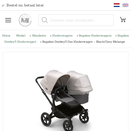
Bestel nu, betaal later
P
r
o
d
u
Home
Winkel
»
Wandelen
»
Kinderwagens
»
Bugaboo Kinderwagens
»
Bugaboo
c
t
Donkey5 Kinderwagen
»
Bugaboo Donkey5 Duo Kinderwagen – Black/Grey Melange
e
n
z
o
e
k
e
n