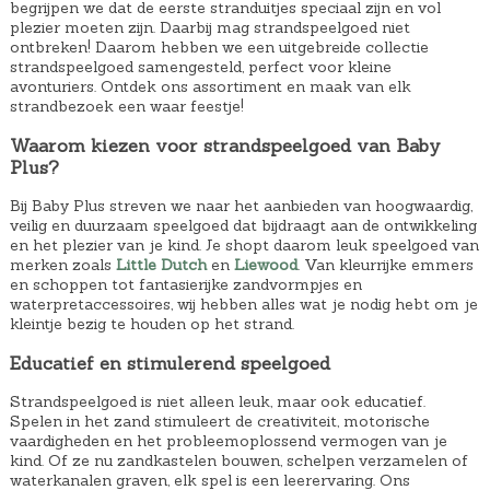
begrijpen we dat de eerste stranduitjes speciaal zijn en vol
plezier moeten zijn. Daarbij mag strandspeelgoed niet
ontbreken! Daarom hebben we een uitgebreide collectie
strandspeelgoed samengesteld, perfect voor kleine
avonturiers. Ontdek ons assortiment en maak van elk
strandbezoek een waar feestje!
Waarom kiezen voor strandspeelgoed van Baby
Plus?
Bij Baby Plus streven we naar het aanbieden van hoogwaardig,
veilig en duurzaam speelgoed dat bijdraagt aan de ontwikkeling
en het plezier van je kind. Je shopt daarom leuk speelgoed van
merken zoals
Little Dutch
en
Liewood
. Van kleurrijke emmers
en schoppen tot fantasierijke zandvormpjes en
waterpretaccessoires, wij hebben alles wat je nodig hebt om je
kleintje bezig te houden op het strand.
Educatief en stimulerend speelgoed
Strandspeelgoed is niet alleen leuk, maar ook educatief.
Spelen in het zand stimuleert de creativiteit, motorische
vaardigheden en het probleemoplossend vermogen van je
kind. Of ze nu zandkastelen bouwen, schelpen verzamelen of
waterkanalen graven, elk spel is een leerervaring. Ons