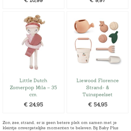
€
16,99
€
9,97
Little Dutch
Liewood Florence
Zomerpop Mila – 35
Strand- &
cm.
Tuinspeelset
€
24,95
€
54,95
Zon, zee, strand… er is geen betere plek om samen met je
kleintje onvergetelijke momenten te beleven. Bij Baby Plus