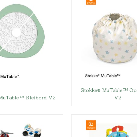
Stokke® MuTable™ Op
MuTable™ Kleibord V2
V2