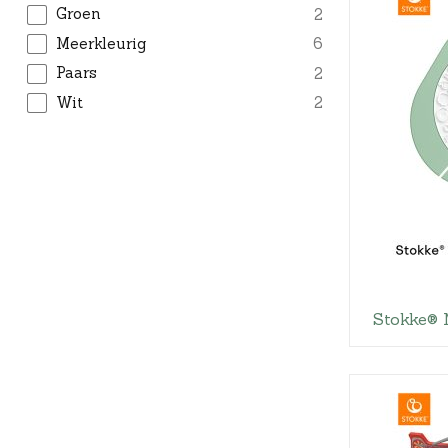
Groen
2
Meerkleurig
6
Paars
2
Wit
2
Stokke® 