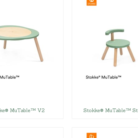
Hoeslakens
Matrasbeschermers
Slaapzakken en inbakeren
kke® MuTable™ V2
Stokke® MuTable™ St