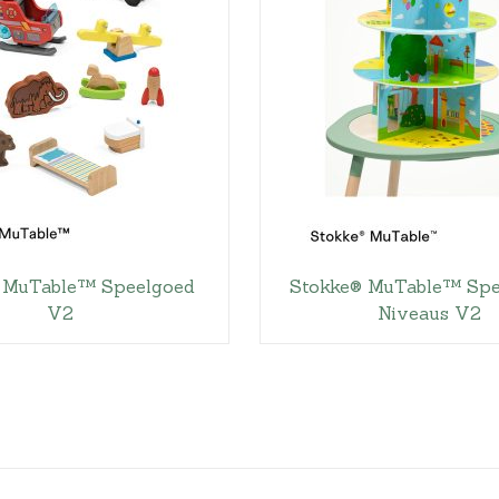
 MuTable™ Speelgoed
Stokke® MuTable™ Spe
V2
Niveaus V2