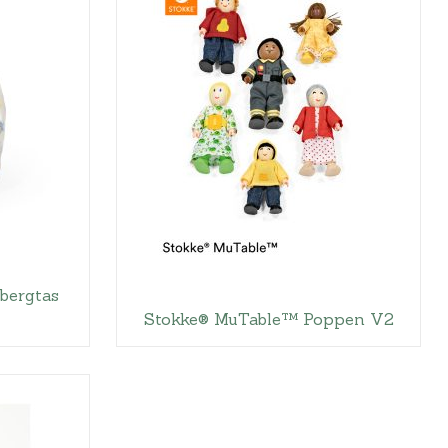
bergtas
Stokke® MuTable™ Poppen V2