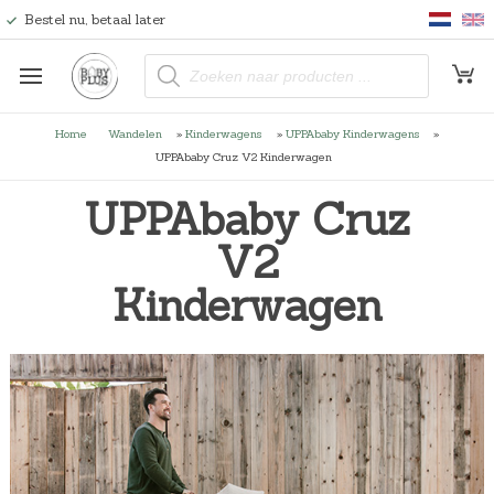
Bestel nu, betaal later
P
r
o
d
u
Home
Wandelen
»
Kinderwagens
»
UPPAbaby Kinderwagens
»
c
t
UPPAbaby Cruz V2 Kinderwagen
e
n
z
UPPAbaby Cruz
o
e
V2
k
e
n
Kinderwagen