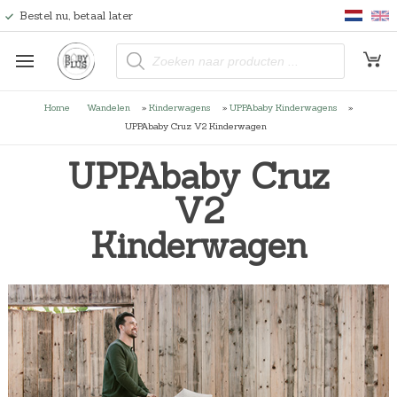
Bestel nu, betaal later
P
r
o
d
u
Home
Wandelen
»
Kinderwagens
»
UPPAbaby Kinderwagens
»
c
t
UPPAbaby Cruz V2 Kinderwagen
e
n
z
UPPAbaby Cruz
o
e
V2
k
e
n
Kinderwagen