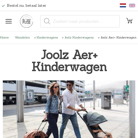
Bestel nu, betaal later
P
r
o
d
u
Home
Wandelen
»
Kinderwagens
»
Joolz Kinderwagens
»
Joolz Aer+ Kinderwagen
c
t
e
Joolz Aer+
n
z
o
Kinderwagen
e
k
e
n